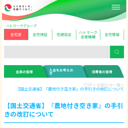
ハトマークグループ
ハトマーク
全宅連
全宅保証
宅建協会
全宅管理
支援機構
入会をお考えの
会員の皆様
消費者の皆様
方
TOP
>
お知らせ一覧
>
【国土交通省】『農地付き空き家』の手引きの改訂について
【国土交通省】『農地付き空き家』の手引
きの改訂について