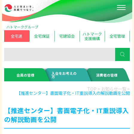
ハトマークグループ
ハトマーク
全宅連
全宅保証
宅建協会
全宅管理
支援機構
入会をお考えの
会員の皆様
消費者の皆様
方
TOP
>
お知らせ一覧
>
【推進センター】書面電子化・IT重説導入の解説動画を公開
【推進センター】書面電子化・IT重説導入
の解説動画を公開